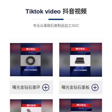
术已广泛应用于工业机械、航空航天和汽车制
Tiktok video
抖音视频
造领域。
专业从事碳石墨制品加工SGC
曙光金钻石墨环
曙光金钻石墨板