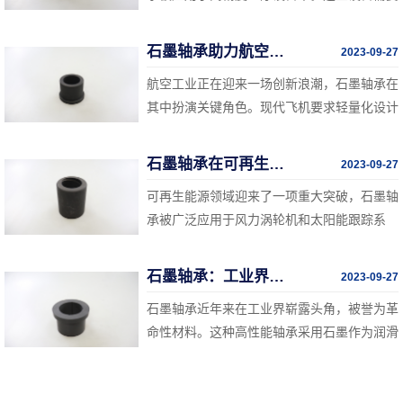
稳定和高精度的运转，石墨轴承的低摩擦和高
精度特性使其成为制造高端扫描仪、手术机器
石墨轴承助力航空工业的创新
2023-09-27
人和医疗影像设备的理想选择。这一技术有望
航空工业正在迎来一场创新浪潮，石墨轴承在
提高医疗诊断和治疗的准确性，改善患者的医
其中扮演关键角色。现代飞机要求轻量化设计
疗体验。
和高性能部件，而石墨轴承的低密度和高强度
使其成为理想的选择。石墨轴承被广泛应用于
石墨轴承在可再生能源领域的应用
2023-09-27
飞机发动机和飞行控制系统，提高了飞机性
可再生能源领域迎来了一项重大突破，石墨轴
能、燃油效率和可维护性。
承被广泛应用于风力涡轮机和太阳能跟踪系
统。这些系统需要承受高负载和极端环境条
件，石墨轴承的高耐磨性和低摩擦特性使其成
石墨轴承：工业界的革命性材料
2023-09-27
为理想的选择。这一技术有望提高可再生能源
石墨轴承近年来在工业界崭露头角，被誉为革
设备的可靠性和效率，推动清洁能源的更广泛
命性材料。这种高性能轴承采用石墨作为润滑
采用。
材料，具有出色的耐磨性和低摩擦特性。相比
传统的金属轴承，石墨轴承能够减少能量损
耗、延长设备寿命，并降低维护成本。这一技